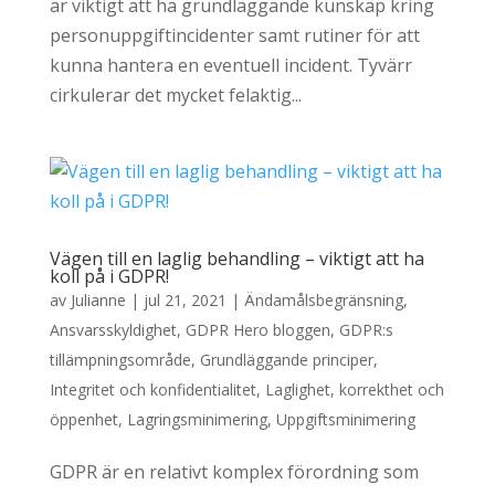
är viktigt att ha grundläggande kunskap kring
personuppgiftincidenter samt rutiner för att
kunna hantera en eventuell incident. Tyvärr
cirkulerar det mycket felaktig...
Vägen till en laglig behandling – viktigt att ha
koll på i GDPR!
av
Julianne
|
jul 21, 2021
|
Ändamålsbegränsning
,
Ansvarsskyldighet
,
GDPR Hero bloggen
,
GDPR:s
tillämpningsområde
,
Grundläggande principer
,
Integritet och konfidentialitet
,
Laglighet, korrekthet och
öppenhet
,
Lagringsminimering
,
Uppgiftsminimering
GDPR är en relativt komplex förordning som