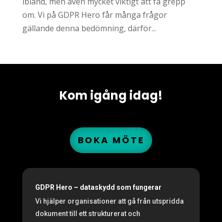
ibland, men även mycket viktigt att få grepp
om. Vi på GDPR Hero får många frågor
gällande denna bedömning, därför...
Kom igång idag!
BOKA MÖTE
GDPR Hero – dataskydd som fungerar
Vi hjälper organisationer att gå från utspridda
dokument till ett strukturerat och