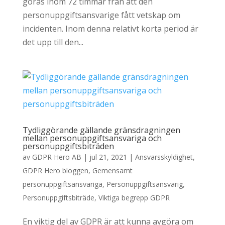
göras inom 72 timmar från att den
personuppgiftsansvarige fått vetskap om
incidenten. Inom denna relativt korta period är
det upp till den...
Tydliggörande gällande gränsdragningen
mellan personuppgiftsansvariga och
personuppgiftsbiträden
av
GDPR Hero AB
|
jul 21, 2021
|
Ansvarsskyldighet
,
GDPR Hero bloggen
,
Gemensamt
personuppgiftsansvariga
,
Personuppgiftsansvarig
,
Personuppgiftsbiträde
,
Viktiga begrepp GDPR
En viktig del av GDPR är att kunna avgöra om