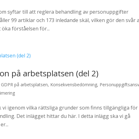
m syftar till att reglera behandling av personuppgifter
er 99 artiklar och 173 inledande skäl, vilken gör den svår a
t öka förståelsen för...
on på arbetsplatsen (del 2)
,
GDPR på arbetsplatsen
,
Konsekvensbedömning
,
Personuppgiftsansv
imering
 vi igenom vilka rättsliga grunder som finns tillgängliga för 
ing. Det inlägget hittar du här. I detta inlägg ska vi gå
r...