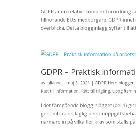
GDPR är en relativt komplex förordning so
tillhörande EU:s medborgare. GDPR innehåll
överblicka. Detta blogginlägg syftar till at
GDPR – Praktisk informati
av
Julianne
|
maj 3, 2021
|
GDPR Hero bloggen
Rätt till information
,
Rätt till tillgång
,
Uppgiftsmin
I det föregående blogginlägget (del 1) gick
genomföra en laglig personuppgiftsbehandl
närmare in på vilka fler krav som ställs på e