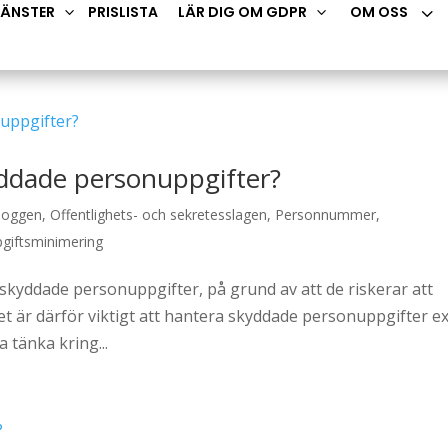
3
JÄNSTER
PRISLISTA
LÄR DIG OM GDPR
OM OSS
3
3
yddade personuppgifter?
loggen
,
Offentlighets- och sekretesslagen
,
Personnummer
,
giftsminimering
 skyddade personuppgifter, på grund av att de riskerar att
Det är därför viktigt att hantera skyddade personuppgifter e
 tänka kring...