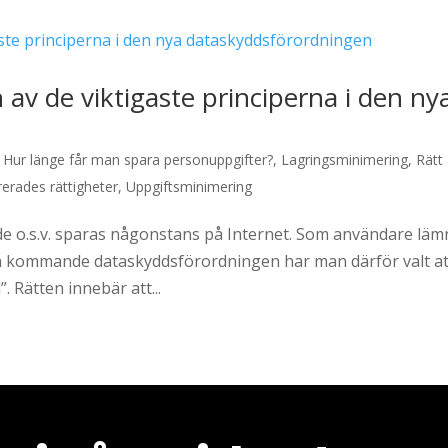
n av de viktigaste principerna i den ny
,
Hur länge får man spara personuppgifter?
,
Lagringsminimering
,
Rätt 
rerades rättigheter
,
Uppgiftsminimering
e o.s.v. sparas någonstans på Internet. Som användare läm
 den kommande dataskyddsförordningen har man därför valt at
. Rätten innebär att...