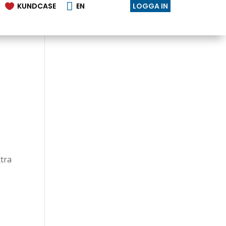

KUNDCASE
EN
LOGGA IN

xtra