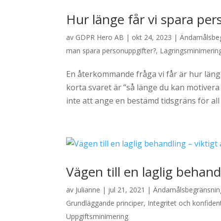
Hur länge får vi spara pe
av
GDPR Hero AB
|
okt 24, 2023
|
Ändamålsbeg
man spara personuppgifter?
,
Lagringsminimerin
En återkommande fråga vi får är hur län
korta svaret är ”så länge du kan motivera 
inte att ange en bestämd tidsgräns för all 
Vägen till en laglig behand
av
Julianne
|
jul 21, 2021
|
Ändamålsbegränsnin
Grundläggande principer
,
Integritet och konfident
Uppgiftsminimering