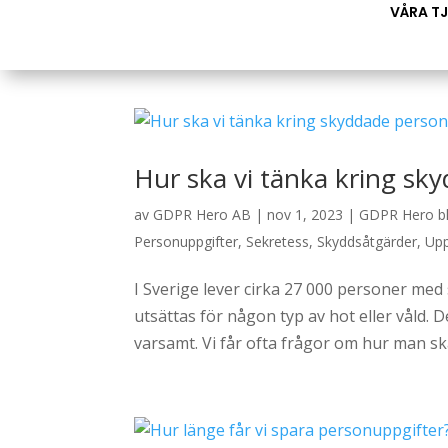
VÅRA T
Hur ska vi tänka kring sk
av
GDPR Hero AB
|
nov 1, 2023
|
GDPR Hero b
Personuppgifter
,
Sekretess
,
Skyddsåtgärder
,
Upp
I Sverige lever cirka 27 000 personer med
utsättas för någon typ av hot eller våld. 
varsamt. Vi får ofta frågor om hur man ska