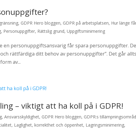
rsonuppgifter?
ränsning
,
GDPR Hero bloggen
,
GDPR på arbetsplatsen
,
Hur länge få
g
,
Personuppgifter
,
Rättslig grund
,
Uppgiftsminimering
ge en personuppgiftsansvarig får spara personuppgifter. De
och rättfärdiga ditt behov av personuppgifter”. Det går allt
form av...
ling – viktigt att ha koll på i GDPR!
g
,
Ansvarsskyldighet
,
GDPR Hero bloggen
,
GDPR:s tillämpningsområ
ialitet
,
Laglighet, korrekthet och öppenhet
,
Lagringsminimering
,