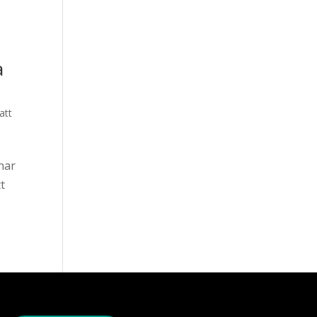
a
att
nar
t