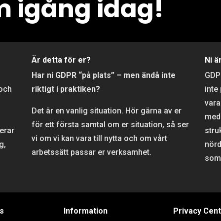
 igång idag!
r
Är detta för er?
Ni ä
Har ni GDPR “på plats” – men ändå inte
GD
 och
riktigt i praktiken?
inte
vara
Det är en vanlig situation. Hör gärna av er
meda
för ett första samtal om er situation, så ser
rerar
stru
vi om vi kan vara till nytta och om vårt
g,
nörd
arbetssätt passar er verksamhet.
som 
s
Information
Privacy Cen