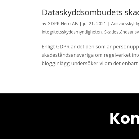
Dataskyddsombudets ska
av
GDPR Hero AB
|
jul 21, 2021
|
Ansvarsskyldi
Integritetsskyddsmyndigheten
,
Skadeståndsansv
Enligt GDPR är det den som är personupp
skadeståndsansvariga om regelverket inte e
blogginlägg undersöker vi om det enbart ä
Kom