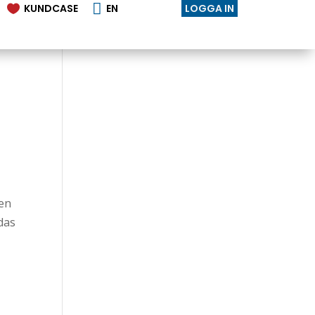

KUNDCASE
EN
LOGGA IN

ten
das