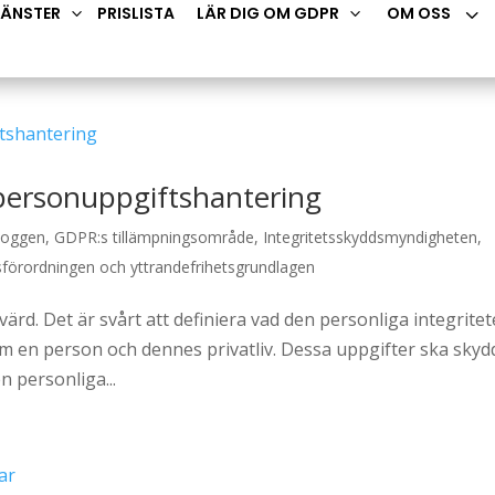
3
JÄNSTER
PRISLISTA
LÄR DIG OM GDPR
OM OSS
3
3
r personuppgiftshantering
loggen
,
GDPR:s tillämpningsområde
,
Integritetsskyddsmyndigheten
,
sförordningen och yttrandefrihetsgrundlagen
ärd. Det är svårt att definiera vad den personliga integrite
om en person och dennes privatliv. Dessa uppgifter ska skyd
 personliga...