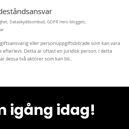
deståndsansvar
ghet
,
Dataskyddsombud
,
GDPR Hero bloggen
,
ar
giftsansvarig eller personuppgiftsbiträde som kan vara
fterlevs. Detta är oftast en juridisk person. I detta
r dessa två aktörer som kan bli...
 igång idag!