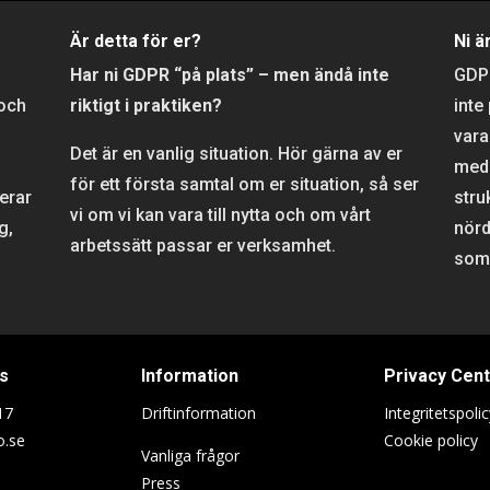
r
Är detta för er?
Ni ä
Har ni GDPR “på plats” – men ändå inte
GD
 och
riktigt i praktiken?
inte
vara
Det är en vanlig situation. Hör gärna av er
meda
för ett första samtal om er situation, så ser
rerar
stru
vi om vi kan vara till nytta och om vårt
g,
nörd
arbetssätt passar er verksamhet.
som 
s
Information
Privacy Cen
17
Driftinformation
Integritetspolic
o.se
Cookie policy
Vanliga frågor
Press