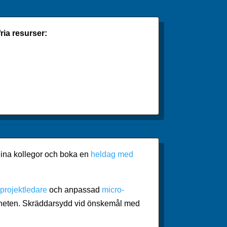
ria
resurser:
r dina kollegor och boka en
heldag med
 projektledare
och anpassad
micro-
heten. Skräddarsydd vid önskemål med