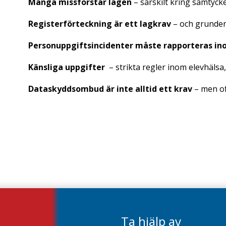
Många missförstår lagen
– särskilt kring samtycke
Registerförteckning är ett lagkrav
– och grunden
Personuppgiftsincidenter måste rapporteras i
Känsliga uppgifter
– strikta regler inom elevhäls
Dataskyddsombud är inte alltid ett krav
– men of
Ta hjälp av