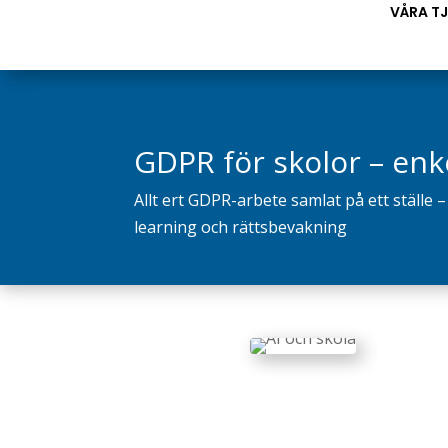
VÅRA T
GDPR för skolor – enke
Allt ert GDPR-arbete samlat på ett ställe –
learning och rättsbevakning