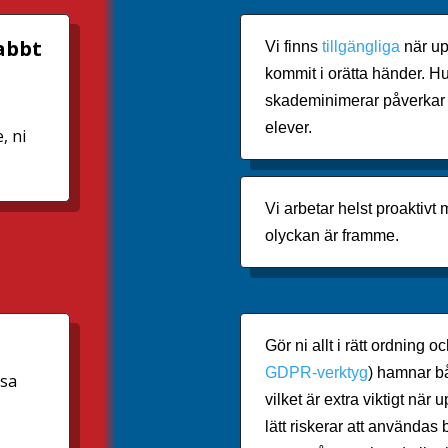
nabbt
Vi finns
tillgängliga
när upp
kommit i orätta händer. Hu
skademinimerar påverkar 
elever.
, ni
Vi arbetar helst proaktivt
olyckan är framme.
Gör ni allt i rätt ordning 
GDPR-verktyg
) hamnar b
lsa
vilket är extra viktigt nä
lätt riskerar att användas 