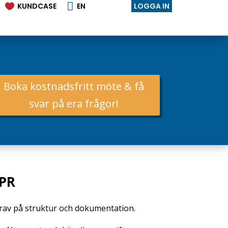

KUNDCASE
EN
LOGGA IN

Boka kostnadsfritt möte & få
svar på era frågor!
DPR
rav på struktur och dokumentation.