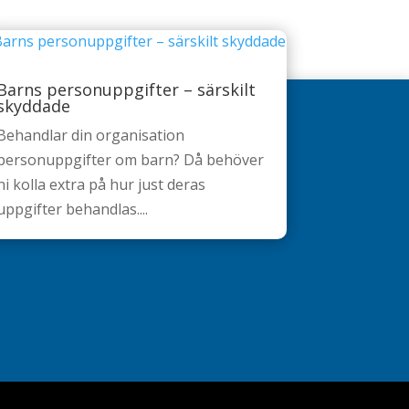
Barns personuppgifter – särskilt
skyddade
Behandlar din organisation
personuppgifter om barn? Då behöver
ni kolla extra på hur just deras
uppgifter behandlas....