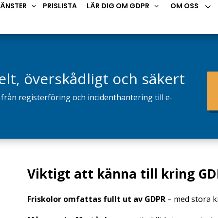
3
JÄNSTER
PRISLISTA
LÄR DIG OM GDPR
OM OSS
3
3
lt, överskådligt och säkert
 från registerföring och incidenthantering till e-
Viktigt att känna till kring G
Friskolor omfattas fullt ut av GDPR
– med stora k