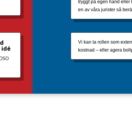
tryggt på egen hand eller 
en av våra jurister så berä
id
Vi kan ta rollen som exter
 idé
kostnad – eller agera boll
 DSO
.