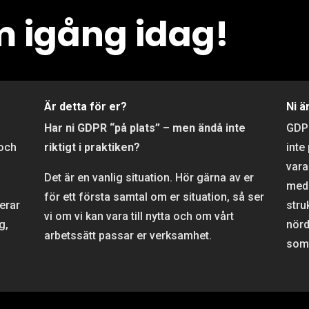
 igång idag!
r
Är detta för er?
Ni ä
Har ni GDPR “på plats” – men ändå inte
GD
 och
riktigt i praktiken?
inte
vara
Det är en vanlig situation. Hör gärna av er
meda
för ett första samtal om er situation, så ser
rerar
stru
vi om vi kan vara till nytta och om vårt
g,
nörd
arbetssätt passar er verksamhet.
som 