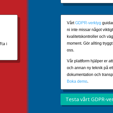
Vårt
GDPR-verktyg
guidar
ni inte missar något viktigt
kvalitetskontroller och väg
ta i
moment. Gör allting tryggt
oss.
Vår plattform hjälper er 
och annan ny teknik på ett
dokumentation och trans
Boka demo
.
Testa vårt GDPR-ver