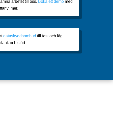
lämna arbetet till oss.
Boka ett demo
med
ttar vi mer.
nt
dataskyddsombud
till fast och låg
plank och stöd.