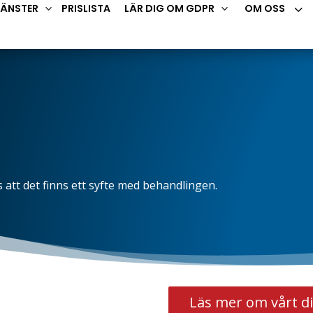
3
JÄNSTER
PRISLISTA
LÄR DIG OM GDPR
OM OSS
3
3
 att det finns ett syfte med behandlingen.
Läs mer om vårt d