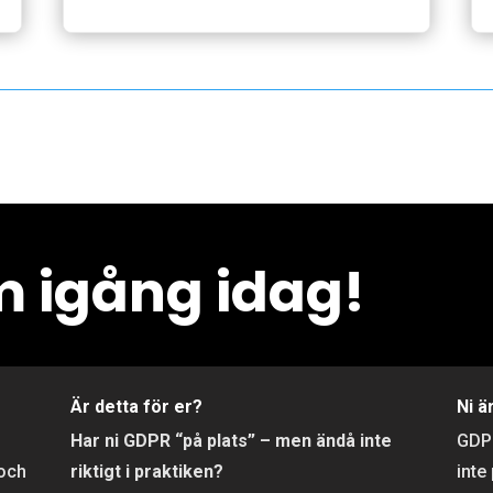
 igång idag!
r
Är detta för er?
Ni ä
Har ni GDPR “på plats” – men ändå inte
GD
 och
riktigt i praktiken?
inte