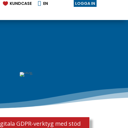

KUNDCASE
EN
LOGGA IN

igitala GDPR-verktyg med stöd