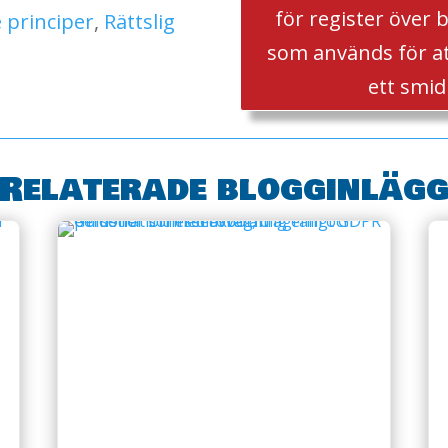
för register över 
 principer
,
Rättslig
som används för a
ett smid
Relaterade blogginläg