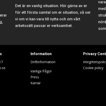
vara
Det är en vanlig situation. Hör gärna av er
meda
för ett första samtal om er situation, så ser
rerar
stru
vi om vi kan vara till nytta och om vårt
g,
nörd
arbetssätt passar er verksamhet.
som 
s
Information
Privacy Cen
17
Driftinformation
Integritetspolic
o.se
Cookie policy
Vanliga frågor
Press
Karriär