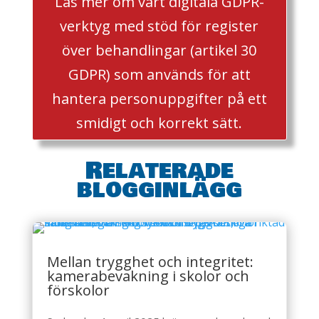
Läs mer om vårt digitala GDPR-
verktyg med stöd för register
över behandlingar (artikel 30
GDPR) som används för att
hantera personuppgifter på ett
smidigt och korrekt sätt.
Relaterade
blogginlägg
Mellan trygghet och integritet:
kamerabevakning i skolor och
förskolor