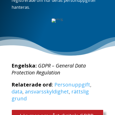
registrerade om hur deras personuppgifter
hanteras.
Engelska:
GDPR – General Data
Protection
Regulation
Relaterade ord
:
Personuppgift
,
data
,
ansvarsskyldighet
,
rättslig
grund