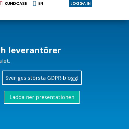


KUNDCASE
EN
LOGGA IN
h leverantörer
let.
Sveriges största GDPR-blogg!
Ladda ner presentationen