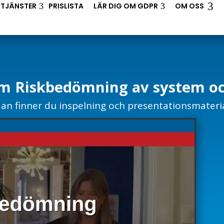
3
 TJÄNSTER
3
PRISLISTA
LÄR DIG OM GDPR
3
OM OSS
 Riskbedömning av system oc
an finner du inspelning och presentationsmateria