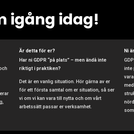
 igång idag!
r
Är detta för er?
Ni ä
Har ni GDPR “på plats” – men ändå inte
GD
 och
riktigt i praktiken?
inte
vara
Det är en vanlig situation. Hör gärna av er
meda
för ett första samtal om er situation, så ser
rerar
stru
vi om vi kan vara till nytta och om vårt
g,
nörd
arbetssätt passar er verksamhet.
som 