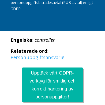
personuppgiftsbiträdesavtal
(PUB-avtal) enligt
GDPR.
Engelska:
controller
Relaterade ord
:
Personuppgiftsansvarig
Upptäck vårt GDPR-
verktyg för smidig och
korrekt hantering av
personuppgifter!