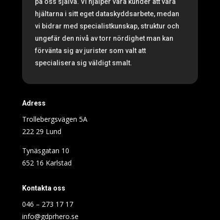
på oss själva. Vi hjälper våra kunder att vara
hjältarna i sitt eget dataskyddsarbete, medan
vi bidrar med specialistkunskap, struktur och
ungefär den nivå av torr nördighet man kan
förvänta sig av jurister som valt att
specialisera sig väldigt smalt.
Adress
Trollebergsvägen 5A
222 29 Lund
Tynäsgatan 10
652 16 Karlstad
Kontakta oss
046 – 273 17 17
info@gdprhero.se