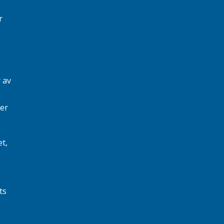
r
 av
er
et,
ts