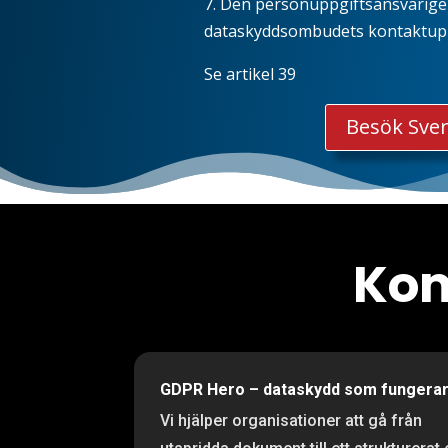
7. Den personuppgiftsansvarige 
dataskyddsombudets kontaktuppgi
Se artikel
39
Besök Sver
Kom
GDPR Hero – dataskydd som fungera
Vi hjälper organisationer att gå från