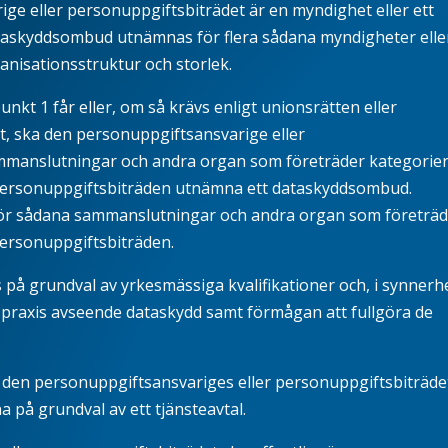
ge eller personuppgiftsbiträdet är en myndighet eller ett
dataskyddsombud utnämnas för flera sådana myndigheter elle
anisationsstruktur och storlek.
punkt 1 får eller, om så krävs enligt unionsrätten eller
t, ska den personuppgiftsansvarige eller
ammanslutningar och andra organ som företräder kategorier
personuppgiftsbiträden utnämna ett dataskyddsombud.
ör sådana sammanslutningar och andra organ som företräd
personuppgiftsbiträden.
på grundval av yrkesmässiga kvalifikationer och, i synnerh
 praxis avseende dataskydd samt förmågan att fullgöra de
 den personuppgiftsansvariges eller personuppgiftsbiträde
a på grundval av ett tjänsteavtal.