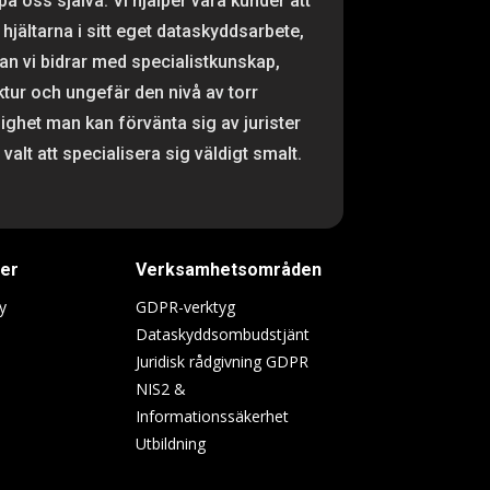
 på oss själva. Vi hjälper våra kunder att
 hjältarna i sitt eget dataskyddsarbete,
n vi bidrar med specialistkunskap,
ktur och ungefär den nivå av torr
ighet man kan förvänta sig av jurister
valt att specialisera sig väldigt smalt.
ter
Verksamhetsområden
y
GDPR-verktyg
Dataskyddsombudstjänt
Juridisk rådgivning GDPR
NIS2 &
Informationssäkerhet
Utbildning