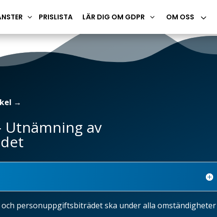
3
ÄNSTER
PRISLISTA
LÄR DIG OM GDPR
OM OSS
3
3
kel
→
– Utnämning av
det
 och personuppgiftsbiträdet ska under alla omständigheter