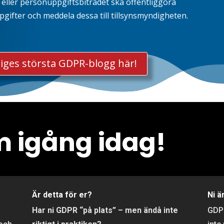
eller personuppgiftsbiträdet ska offentliggöra
fter och meddela dessa till tillsynsmyndigheten.
iges största GDPR-blogg här!
 igång idag!
r
Är detta för er?
Ni ä
Har ni GDPR “på plats” – men ändå inte
GD