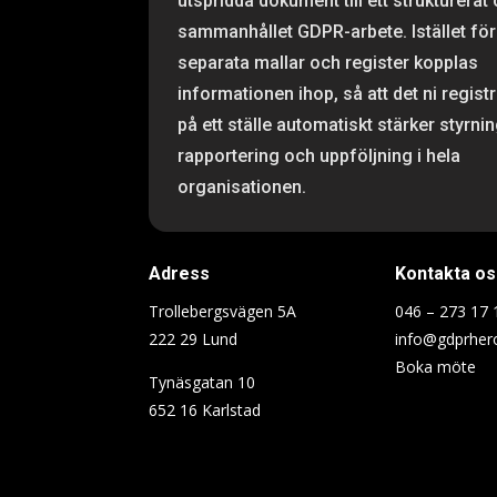
utspridda dokument till ett strukturerat
sammanhållet GDPR-arbete. Istället för
separata mallar och register kopplas
informationen ihop, så att det ni regist
på ett ställe automatiskt stärker styrnin
rapportering och uppföljning i hela
organisationen.
Adress
Kontakta os
Trollebergsvägen 5A
046 – 273 17 
222 29 Lund
info@gdprher
Boka möte
Tynäsgatan 10
652 16 Karlstad