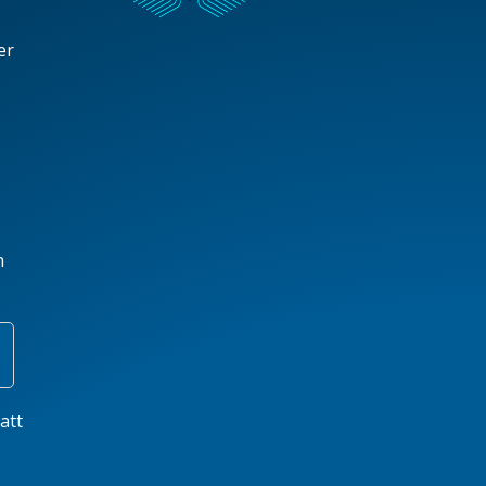
er
h
.
att