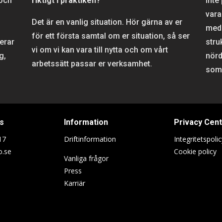
 och
riktigt i praktiken?
inte
vara
Det är en vanlig situation. Hör gärna av er
meda
för ett första samtal om er situation, så ser
rerar
stru
vi om vi kan vara till nytta och om vårt
g,
nörd
arbetssätt passar er verksamhet.
som 
s
Information
Privacy Cen
17
Driftinformation
Integritetspolic
o.se
Cookie policy
Vanliga frågor
Press
Karriär