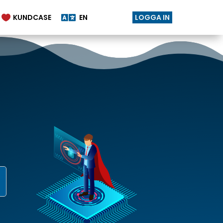

KUNDCASE
EN
LOGGA IN
