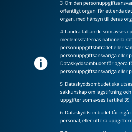
3. Om den personuppgiftsansvari
offentligt organ, får ett enda 
organ, med hänsyn till deras org
4. I andra fall än de som avses i 
medlemsstaternas nationella rät
personuppgiftsbiträdet eller s
personuppgiftsansvariga eller 

Dataskyddsombudet får agera f
personuppgiftsansvariga eller 
5. Dataskyddsombudet ska utses 
sakkunskap om lagstiftning och
uppgifter som avses i artikel
39
.
6. Dataskyddsombudet får ingå i
personal, eller utföra uppgiftern