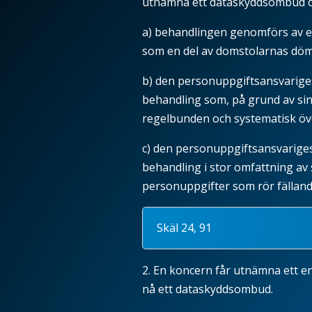
utnämna ett dataskyddsombud
a) behandlingen genomförs av en
som en del av domstolarnas dö
b) den personuppgiftsansvarige
behandling som, på grund av sin
regelbunden och systematisk öve
c) den personuppgiftsansvarige
behandling i stor omfattning av 
personuppgifter som rör fälland
Skäl 24, 91
2. En koncern får utnämna ett e
nå ett dataskyddsombud.