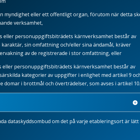
 om
 myndighet eller ett offentligt organ, förutom när detta sk
mande verksamhet,
s eller personuppgiftsbiträdets kärnverksamhet består av
 karaktär, sin omfattning och/eller sina ändamål, kräver
rvakning av de registrerade i stor omfattning, eller
s eller personuppgiftsbiträdets kärnverksamhet består av
särskilda kategorier av uppgifter i enlighet med artikel
9
oc
e domar i brottmål och överträdelser, som avses i artikel
10
nda dataskyddsombud om det på varje etableringsort är lätt 